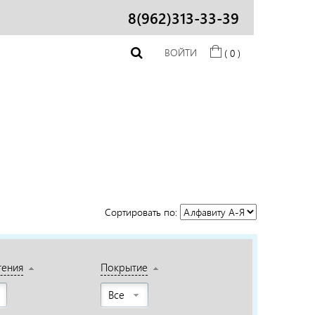
8(962)313-33-39
ВОЙТИ
( 0 )
Сортировать по:
тения
Покрытие
Все