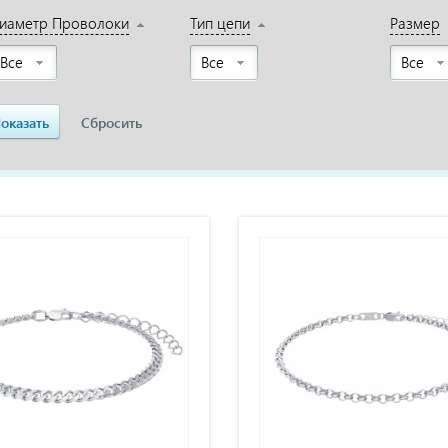
иаметр Проволоки
Тип цепи
Размер
Все
Все
Все