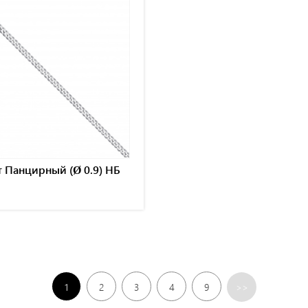
 Панцирный (Ø 0.9) НБ
1
2
3
4
9
>>