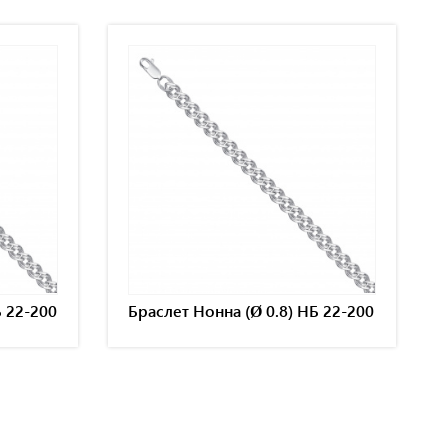
Б 22-200
Браслет Нонна (Ø 0.8) НБ 22-200