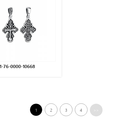
1-76-0000-10668
1
2
3
4
>>