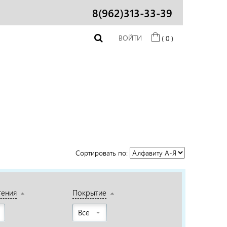
8(962)313-33-39
ВОЙТИ
( 0 )
Сортировать по:
тения
Покрытие
Все